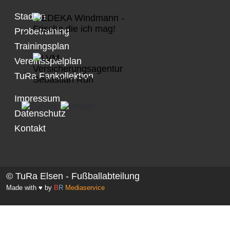
Stadion
Probetraining
Trainingsplan
Vereinsspielplan
TuRa Fankollektion
Impressum
Datenschutz
Kontakt
© TuRa Elsen - Fußballabteilung
Made with ♥ by
B
R
Mediaservice